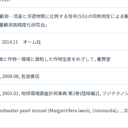
測―流速と浮遊物質に比例する信号(SSI)の同時測定による観測
量観測高精度化研究会」
 2014.11 オーム社
湿地環境と作物－環境と調和した作物生産をめざして, 養賢堂
08.08, 岩波書店
03.03, 地球環境調査計測事典 第2巻(陸域編2), フジテクノ
shwater pearl mussel (Margaritifera laevis, Unionoida)」, 