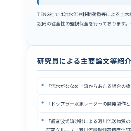
TENG社では洪水流や移動荷重等による土
設備の健全性の監視保全を行っております。
研究員による主要論文等紹
「流水がななめ上流からあたる場合の橋梁ピ
「ドップラー水象レーダーの開発製作と河川
「超音波式流砂計による河川流送物質の観
研究グループ「河川流量観測高精度化研