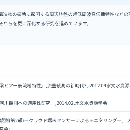
木構造物の振動に起因する周辺地盤の超低周波音伝播特性などの
それらを更に深化する研究を進めています。
介
アー後流域特性」,流量観測の新時代3, 2012.09水文水資
観測への適用性研究」,2014.02,水文水資源学会
測(第2報)―クラウド端末センサーによるモニタリング―」,20
究会」