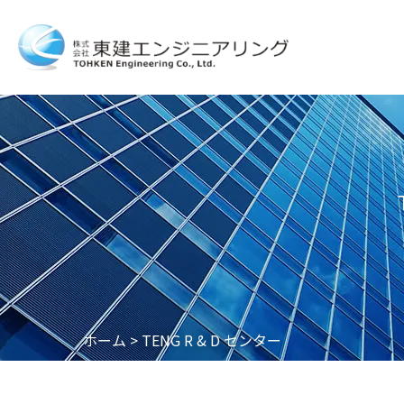
ホーム
>
TENG R & D センター