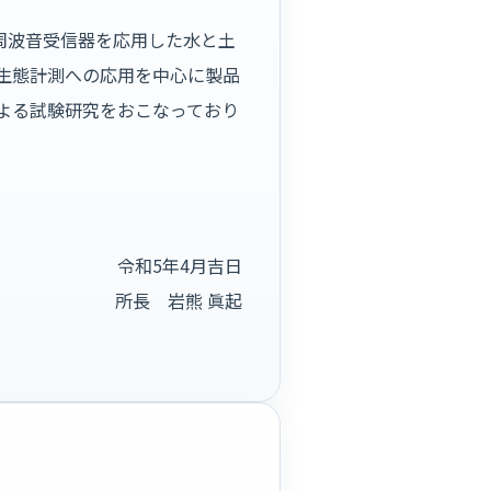
低周波音受信器を応用した水と土
生態計測への応用を中心に製品
による試験研究をおこなっており
令和5年4月吉日
所長 岩熊 眞起