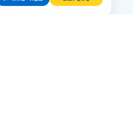
機器導入事例
フィールドから探す
計測項目から探す
地域から事例を探す
会社概要
採用情報
動画一覧