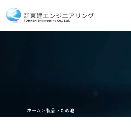
ホーム
>
製品
>
ため池