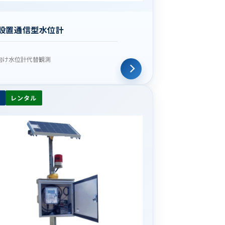
設置通信型水位計
向け水位計代替観測
レンタル