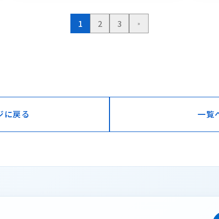
1
2
3
»
ジに戻る
一覧