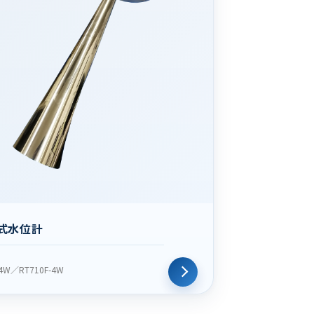
式水位計
-4W／RT710F-4W