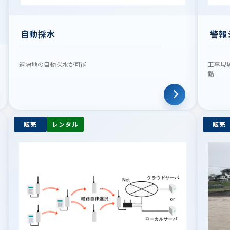
自動採水
警報
遠隔地の自動採水が可能
工事現
動
販売
レンタル
販売