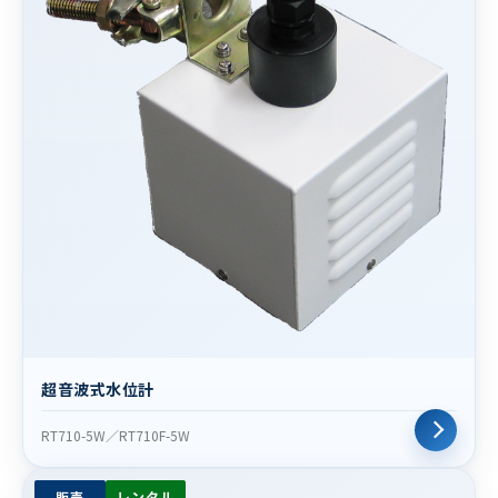
超音波式水位計
RT710-5W／RT710F-5W
販売
レンタル