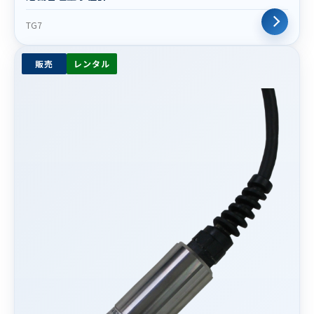
TG7
販売
レンタル