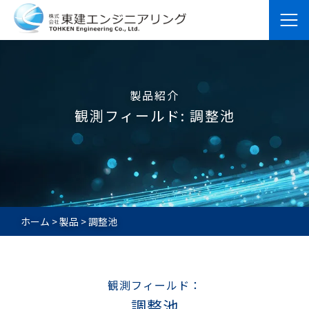
製品紹介
観測フィールド:
調整池
ホーム
>
製品
>
調整池
観測フィールド：
調整池