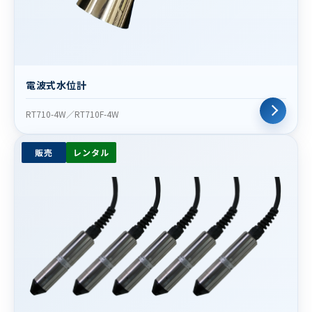
電波式水位計
RT710-4W／RT710F-4W
販売
レンタル